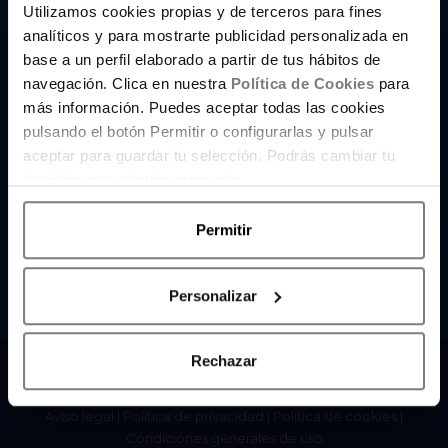
Utilizamos cookies propias y de terceros para fines
Panel de Consumo
analíticos y para mostrarte publicidad personalizada en
Medios comunicación
base a un perfil elaborado a partir de tus hábitos de
navegación. Clica en nuestra
Política de Cookies
para
Ponencias
más información. Puedes aceptar todas las cookies
pulsando el botón Permitir o configurarlas y pulsar
Empresas
aceptar para guardar tu selección. Podrás cambiar tu
Ahorradoras Expert
decisión en cualquier momento.
Club de Inversoras
Permitir
Contacto
Personalizar
Rechazar
© 2011-2026 Ahorradoras | Todos los derechos reservados
|
Grupo Women Community
Aviso legal
|
Política de privacidad
|
Política de cookies
|
Condiciones generales de uso