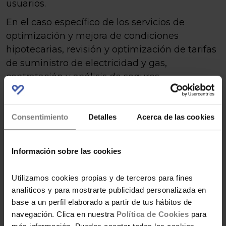
usuarios.
En el caso específico de los servicios de
optimización y mejora de condiciones
hipotecarias, revisión y optimización de tarifas
de suministro de electricidad y gas,
contratación y análisis de seguros,
planificación de la jubilación, así como de
solicitud de información y revisión de planes
de pensiones, y con la única finalidad de
Consentimiento
Detalles
Acerca de las cookies
garantizar la correcta prestación de dichos
servicios, los datos personales necesarios
Información sobre las cookies
podrán ser comunicados a nuestro
colaborador especializado, D. Alberto
Utilizamos cookies propias y de terceros para fines
Fernández Cabañas, con DNI 47302272N,
analíticos y para mostrarte publicidad personalizada en
quien actuará exclusivamente para la gestión
base a un perfil elaborado a partir de tus hábitos de
y ejecución de los servicios solicitados.
navegación. Clica en nuestra
Política de Cookies
para