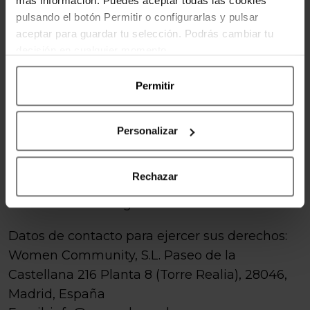
más información. Puedes aceptar todas las cookies
Derechos que asisten al Usuario:
pulsando el botón Permitir o configurarlas y pulsar
aceptar para guardar tu selección. Podrás cambiar tu
Derecho a retirar el consentimiento en
decisión en cualquier momento.
cualquier momento.
Derecho de acceso, rectificación,
Permitir
portabilidad y supresión de sus datos y a la
limitación u oposición al su tratamiento.
Personalizar
Derecho a presentar una reclamación ante
la autoridad de control (www.agpd.es) si
Rechazar
considera que el tratamiento no se ajusta a
la normativa vigente.
Datos de contacto para ejercer sus derechos:
Women Community, S.L.
Paseo de la
Castellana 216 Planta 8 (Torre Realia), 28046,
Madrid, España