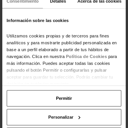
Consentimiento
Detalles
Acerca de las cookies
ENTRADAS RELACIONADAS
Información sobre las cookies
Utilizamos cookies propias y de terceros para fines
analíticos y para mostrarte publicidad personalizada en
base a un perfil elaborado a partir de tus hábitos de
navegación. Clica en nuestra
Política de Cookies
para
Pide tu plantilla de
más información. Puedes aceptar todas las cookies
ahorro infantil ¡gratis!
pulsando el botón Permitir o configurarlas y pulsar
aceptar para guardar tu selección. Podrás cambiar tu
decisión en cualquier momento.
Permitir
Plantillas gratis para
retos de ahorro
Personalizar