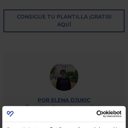
CONSIGUE TU PLANTILLA ¡GRATIS!
AQUÍ
POR ELENA DJUKIC
Buscadora de muestras, pruébalo
gratis, cupones y más promociones
que te ayuden a ahorrar.