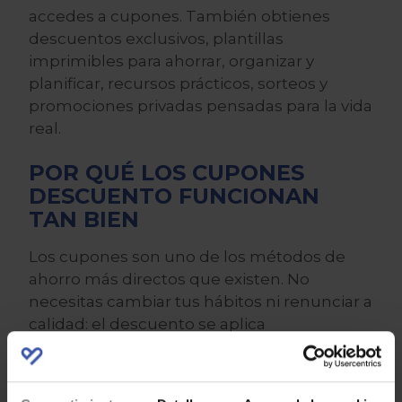
accedes a cupones. También obtienes
descuentos exclusivos, plantillas
imprimibles para ahorrar, organizar y
planificar, recursos prácticos, sorteos y
promociones privadas pensadas para la vida
real.
POR QUÉ LOS CUPONES
DESCUENTO FUNCIONAN
TAN BIEN
Los cupones son uno de los métodos de
ahorro más directos que existen. No
necesitas cambiar tus hábitos ni renunciar a
calidad: el descuento se aplica
directamente en caja.
Bien utilizados, pueden suponer un ahorro