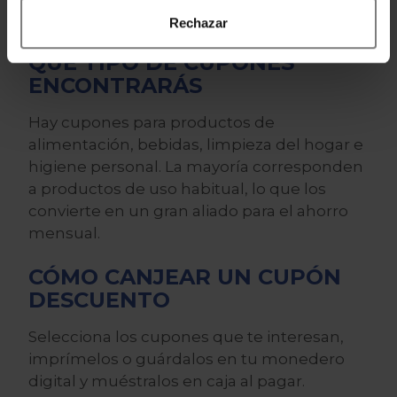
más común y muy cómoda.
Rechazar
QUÉ TIPO DE CUPONES
ENCONTRARÁS
Hay cupones para productos de
alimentación, bebidas, limpieza del hogar e
higiene personal. La mayoría corresponden
a productos de uso habitual, lo que los
convierte en un gran aliado para el ahorro
mensual.
CÓMO CANJEAR UN CUPÓN
DESCUENTO
Selecciona los cupones que te interesan,
imprímelos o guárdalos en tu monedero
digital y muéstralos en caja al pagar.