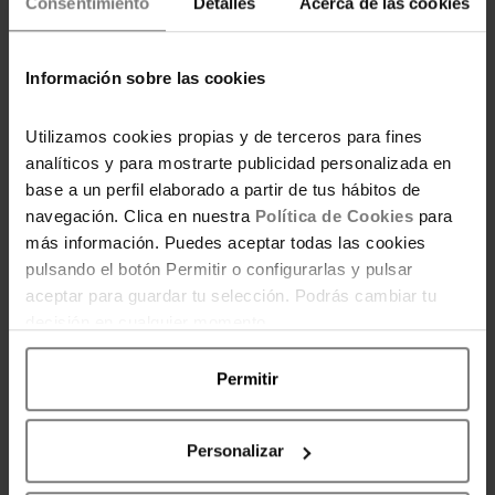
Consentimiento
Detalles
Acerca de las cookies
constante mes a mes en productos de
alimentación, limpieza e higiene, justo
donde más se nota en el presupuesto
Información sobre las cookies
familiar.
Utilizamos cookies propias y de terceros para fines
CÓMO ENCONTRAR CUPONES
analíticos y para mostrarte publicidad personalizada en
DE DESCUENTO
base a un perfil elaborado a partir de tus hábitos de
navegación. Clica en nuestra
Política de Cookies
para
En Ahorradoras ponemos a tu disposición
más información. Puedes aceptar todas las cookies
una galería de cupones gratuita, creada en
pulsando el botón Permitir o configurarlas y pulsar
colaboración con Savi. Allí encontrarás todos
aceptar para guardar tu selección. Podrás cambiar tu
los cupones activos, el descuento que
decisión en cualquier momento.
ofrece cada uno y cómo utilizarlos
correctamente.
Permitir
Puedes imprimirlos desde el ordenador o
Personalizar
llevarlos directamente en el móvil para
mostrarlos en caja, una opción cada vez