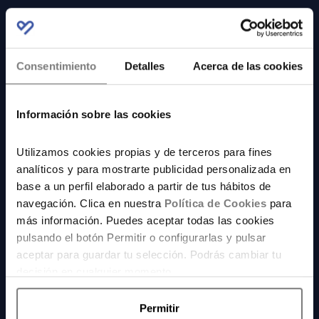
TE BUSCAMOS LA
Consentimiento
Detalles
Acerca de las cookies
MEJOR AYUDA
Información sobre las cookies
Este servicio consiste en ponerte en
contacto con especialistas mediante
Utilizamos cookies propias y de terceros para fines
una sesión gratuita. Expertas/os que
analíticos y para mostrarte publicidad personalizada en
escucharán qué necesitas y te harán
base a un perfil elaborado a partir de tus hábitos de
una propuesta para acompañarte,
navegación. Clica en nuestra
Política de Cookies
para
donde analizarán tu perfil y te
más información. Puedes aceptar todas las cookies
presentarán alternativas para que tu
pulsando el botón Permitir o configurarlas y pulsar
dinero no pierda valor. Tú decides
aceptar para guardar tu selección. Podrás cambiar tu
cómo continuar.
decisión en cualquier momento.
Permitir