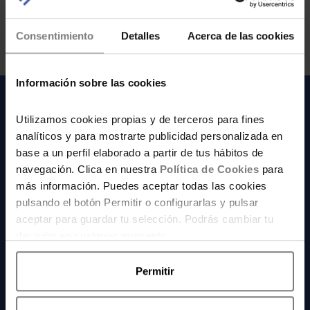
CARGAR MÁS
Consentimiento
Detalles
Acerca de las cookies
Información sobre las cookies
SECCIONES DESTACADAS
Utilizamos cookies propias y de terceros para fines
analíticos y para mostrarte publicidad personalizada en
base a un perfil elaborado a partir de tus hábitos de
navegación. Clica en nuestra
Política de Cookies
para
más información. Puedes aceptar todas las cookies
pulsando el botón Permitir o configurarlas y pulsar
aceptar para guardar tu selección. Podrás cambiar tu
AHORRA
CUPONES
decisión en cualquier momento.
Permitir