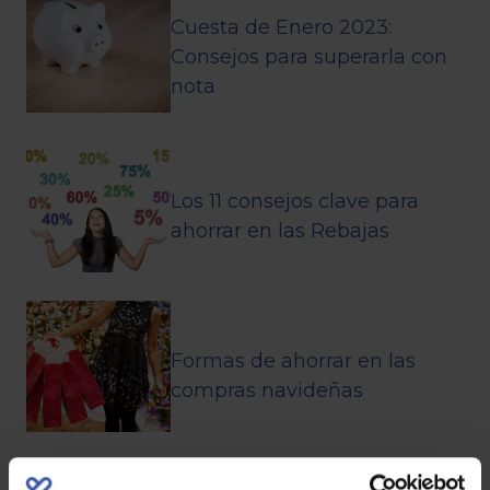
Cuesta de Enero 2023:
Consejos para superarla con
nota
Los 11 consejos clave para
ahorrar en las Rebajas
Formas de ahorrar en las
compras navideñas