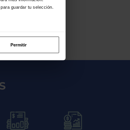
 para guardar tu selección.
Y DESCUENTOS
Permitir
S