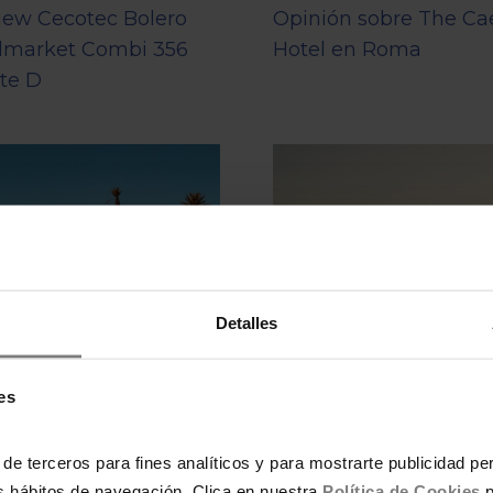
iew Cecotec Bolero
Opinión sobre The Ca
lmarket Combi 356
Hotel en Roma
te D
Detalles
es
 mejores hoteles de
Los mejores hoteles d
 de terceros para fines analíticos y para mostrarte publicidad p
rakech
Menorca
tus hábitos de navegación. Clica en nuestra
Política de Cookies
p