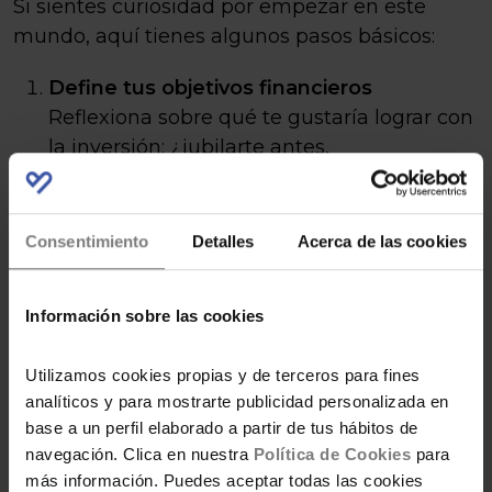
Si sientes curiosidad por empezar en este
mundo, aquí tienes algunos pasos básicos:
Define tus objetivos financieros
Reflexiona sobre qué te gustaría lograr con
la inversión: ¿jubilarte antes,
complementar tus ingresos, comprar una
propiedad, o simplemente hacer crecer tu
patrimonio sin un objetivo específico?
Consentimiento
Detalles
Acerca de las cookies
Tener claras tus metas te ayudará a elegir
los instrumentos de inversión adecuados.
Información sobre las cookies
Infórmate y explora opciones
Existen múltiples alternativas para invertir:
Utilizamos cookies propias y de terceros para fines
acciones, bonos, fondos indexados,
analíticos y para mostrarte publicidad personalizada en
inversiones inmobiliarias, entre otros.
base a un perfil elaborado a partir de tus hábitos de
Tómate el tiempo necesario para entender
navegación. Clica en nuestra
Política de Cookies
para
más información. Puedes aceptar todas las cookies
las características, ventajas y riesgos de