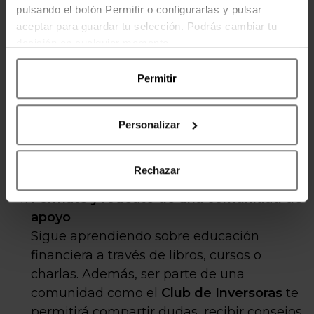
pulsando el botón Permitir o configurarlas y pulsar
cada opción.
aceptar para guardar tu selección. Podrás cambiar tu
Elige plataformas y bancos con bajas
decisión en cualquier momento.
comisiones
Las comisiones pueden parecer pequeñas
Permitir
a simple vista, pero su impacto en el largo
plazo es considerable, especialmente si
Personalizar
consideramos el efecto del interés
compuesto. Una buena opción para
Rechazar
empezar es
EBN Banco.
Fórmate y rodéate de una comunidad de
apoyo
Sigue aprendiendo sobre educación
financiera a través de libros, cursos o
charlas. Además, ser parte de una
comunidad como el
Club de Inversoras
te
permitirá compartir dudas, recibir consejos