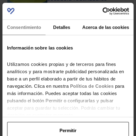
Consentimiento
Detalles
Acerca de las cookies
Cómo hacer jabón para ropa
delicada
Información sobre las cookies
Utilizamos cookies propias y de terceros para fines
analíticos y para mostrarte publicidad personalizada en
Cómo hacer un lavavajillas
base a un perfil elaborado a partir de tus hábitos de
navegación. Clica en nuestra
Política de Cookies
para
casero por menos de 1€
más información. Puedes aceptar todas las cookies
pulsando el botón Permitir o configurarlas y pulsar
aceptar para guardar tu selección. Podrás cambiar tu
decisión en cualquier momento.
Cómo hacer detergente
Permitir
casero, barato y saludable