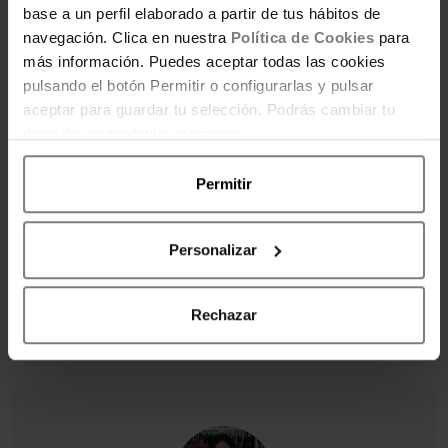
base a un perfil elaborado a partir de tus hábitos de
navegación. Clica en nuestra
Política de Cookies
para
más información. Puedes aceptar todas las cookies
pulsando el botón Permitir o configurarlas y pulsar
aceptar para guardar tu selección. Podrás cambiar tu
decisión en cualquier momento.
Este limpiador funciona perfectamente con
Permitir
una temperatura media-baja, en mi caso 35
grados centígrados. Pero si ves que los platos u
Personalizar
ollas tienen mucha suciedad aumenta a dos
cucharadas de detergente y sube la
temperatura. Espero que te guste la receta y
Rechazar
que te animes a prepararla