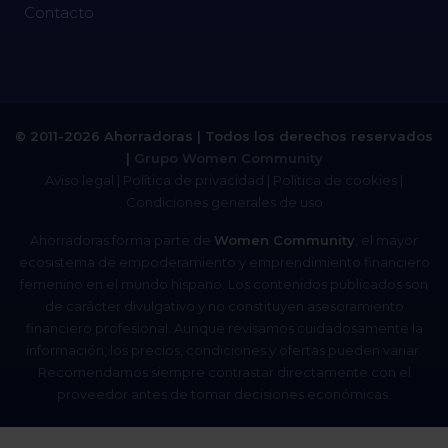
Contacto
© 2011-2026 Ahorradoras | Todos los derechos reservados
|
Grupo Women Community
Aviso legal
|
Política de privacidad
|
Política de cookies
|
Condiciones generales de uso
Ahorradoras forma parte de
Women Community
, el mayor
ecosistema de empoderamiento y emprendimiento financiero
femenino en el mundo hispano. Los contenidos publicados son
de carácter divulgativo y no constituyen asesoramiento
financiero profesional. Aunque revisamos cuidadosamente la
información, los precios, condiciones y ofertas pueden variar.
Recomendamos siempre contrastar directamente con el
proveedor antes de tomar decisiones económicas.