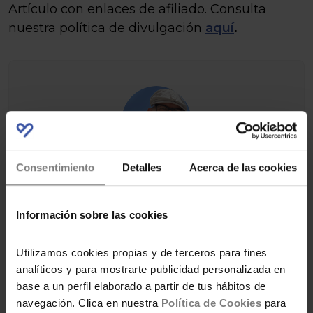
Artículo con enlaces de afiliado. Consulta
nuestra política de divulgación
aquí
.
Consentimiento
Detalles
Acerca de las cookies
POR SERGI NEBOT
Me gusta analizar al máximo todo lo
que compro. Por eso hago análisis de
Información sobre las cookies
los productos que uso en casa para
ayudarte a tomar mejores decisiones
en foto y hasta en vídeo para que
Utilizamos cookies propias y de terceros para fines
puedas ahorrar.
analíticos y para mostrarte publicidad personalizada en
base a un perfil elaborado a partir de tus hábitos de
navegación. Clica en nuestra
Política de Cookies
para