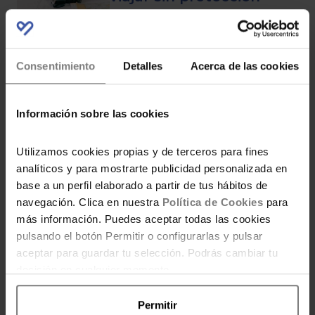
Consentimiento
Detalles
Acerca de las cookies
Visita Dinópolis 2×1
Información sobre las cookies
Utilizamos cookies propias y de terceros para fines
analíticos y para mostrarte publicidad personalizada en
base a un perfil elaborado a partir de tus hábitos de
Código descuento para
navegación. Clica en nuestra
Política de Cookies
para
los apartamentos de
más información. Puedes aceptar todas las cookies
Magic World
pulsando el botón Permitir o configurarlas y pulsar
aceptar para guardar tu selección. Podrás cambiar tu
decisión en cualquier momento.
¡Vuelve el Magic Play
Permitir