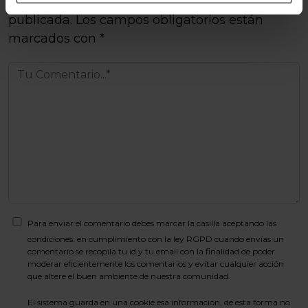
Tu dirección de correo electrónico no será
publicada.
Los campos obligatorios están
marcados con
*
Para enviar el comentario debes marcar la casilla aceptando las
condiciones: en cumplimiento con la ley RGPD cuando envías un
comentario se recopila tu id y tu email con la finalidad de poder
moderar eficientemente los comentarios y evitar cualquier acción
que altere el buen ambiente de nuestra comunidad.
El sistema guarda en una cookie esa información, de esta forma no