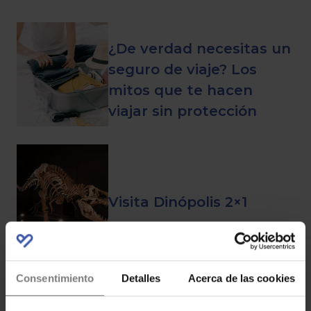
¿De verdad necesitas un
seguro de viaje? Los
mitos que te hacen
viajar sin protección
Visita Dinópolis 2×1
Consentimiento
Detalles
Acerca de las cookies
Código descuento para