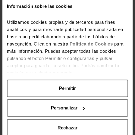
los apartamentos de
Información sobre las cookies
Magic World
Utilizamos cookies propias y de terceros para fines
analíticos y para mostrarte publicidad personalizada en
base a un perfil elaborado a partir de tus hábitos de
navegación. Clica en nuestra
Política de Cookies
para
¡Vuelve el Magic Play
más información. Puedes aceptar todas las cookies
Fest! El planazo de
pulsando el botón Permitir o configurarlas y pulsar
gaming y ahorro que
aceptar para guardar tu selección. Podrás cambiar tu
esperabas
decisión en cualquier momento.
Permitir
Personalizar
Deja una respuesta
Rechazar