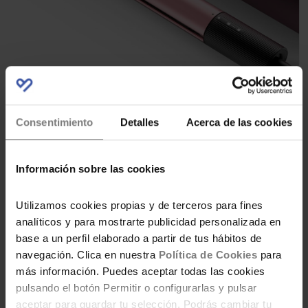
Consentimiento
Detalles
Acerca de las cookies
3. ROWENTA OPTILISS SF3210
Y ya en el top 3 nos encontramos la
Rowenta
Optiliss SF3210
que cuenta con más de 4.000
Información sobre las cookies
opiniones en Amazon y la mayoría de ellas
muy positivas. Hasta un 70% de los usuarios de
Utilizamos cookies propias y de terceros para fines
esta plancha le dan las 5 estrellas, puntuación
analíticos y para mostrarte publicidad personalizada en
base a un perfil elaborado a partir de tus hábitos de
máxima.
navegación. Clica en nuestra
Política de Cookies
para
más información. Puedes aceptar todas las cookies
Entre sus características están que las placas
pulsando el botón Permitir o configurarlas y pulsar
cuentan con revestimiento cerámico, 10
aceptar para guardar tu selección. Podrás cambiar tu