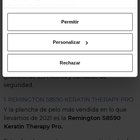
temperaturas, la más alta alcanza hasta los
decisión en cualquier momento.
230 grados. Se calienta en sólo 30 segundos y
cuenta con sistema de bloqueo.
Permitir
2.
KIPOZI (NEGRO MATE)
Esta plancha de titanio flotante cuenta con
Personalizar
t
ecnología de calefacción PTC, temperatura
ajustable de entre
80 y 230 grados Celsius,
Rechazar
apagado automático en 60 minutos, c
able
giratorio de 2,5 metros y c
andado de
seguridad.
1. REMINGTON S8590 KERATIN THERAPY PRO
Y la plancha de pelo más vendida en lo que
llevamos de 2021 es la
Remington S8590
Keratin Therapy Pro.