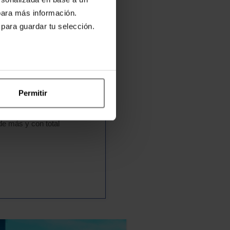
ruceros líderes en
ara más información.
 para guardar tu selección.
Permitir
 de más y con total