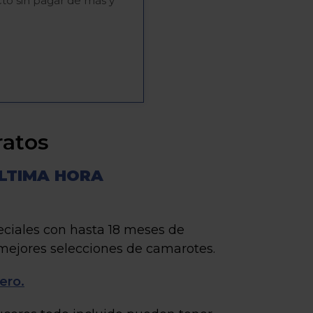
ecto sin pagar de más y
ratos
ÚLTIMA HORA
eciales con hasta 18 meses de
y mejores selecciones de camarotes.
ero.