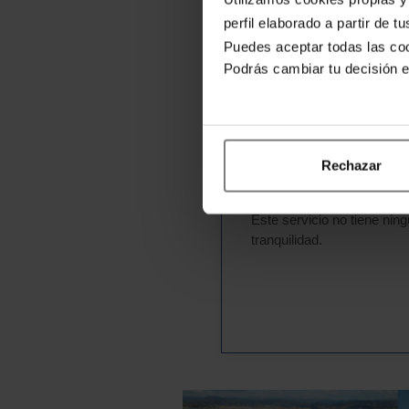
En Ahorradoras hemos c
perfil elaborado a partir de 
España. Solo por ser pa
Puedes aceptar todas las coo
Podrás cambiar tu decisión 
5 % de descuento di
Asesoramiento grat
Rechazar
Seguro de viaje grat
Este servicio no tiene ning
tranquilidad.