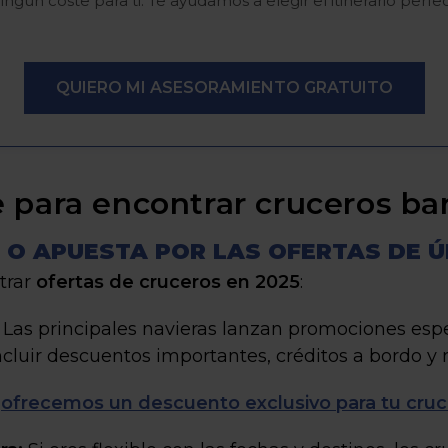
ningún coste para ti. Te ayudamos a elegir el itinerario perf
QUIERO MI ASESORAMIENTO GRATUITO
ve para encontrar cruceros ba
 O APUESTA POR LAS OFERTAS DE 
trar
ofertas de cruceros en 2025
:
Las principales navieras lanzan promociones esp
incluir descuentos importantes, créditos a bordo 
s
ofrecemos un descuento exclusivo para tu cruc