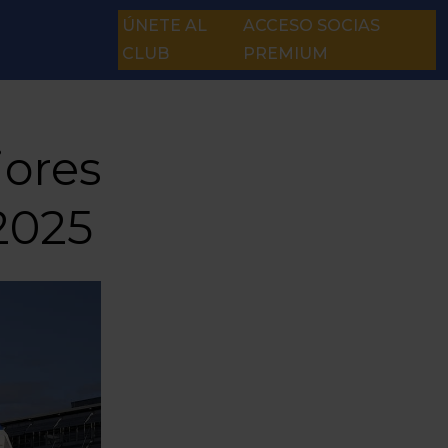
ÚNETE AL
ACCESO SOCIAS
CLUB
PREMIUM
jores
2025