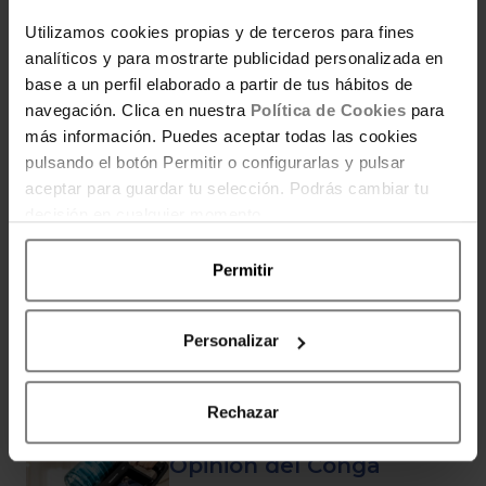
Utilizamos cookies propias y de terceros para fines
analíticos y para mostrarte publicidad personalizada en
base a un perfil elaborado a partir de tus hábitos de
navegación. Clica en nuestra
Política de Cookies
para
POR AHORRADORAS
más información. Puedes aceptar todas las cookies
Por equipo editorial de Ahorradoras,
comprometido con ayudarte a ahorrar
pulsando el botón Permitir o configurarlas y pulsar
de forma inteligente, tomar decisiones
aceptar para guardar tu selección. Podrás cambiar tu
de compra inteligentes y mejorar tu
decisión en cualquier momento.
bienestar económico día a día.
Permitir
ENTRADAS RELACIONADAS
Personalizar
Rechazar
Opinión del Conga