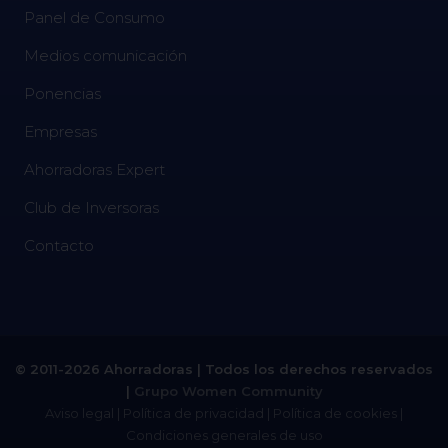
Panel de Consumo
Medios comunicación
Ponencias
Empresas
Ahorradoras Expert
Club de Inversoras
Contacto
© 2011-2026 Ahorradoras | Todos los derechos reservados
|
Grupo Women Community
Aviso legal
|
Política de privacidad
|
Política de cookies
|
Condiciones generales de uso