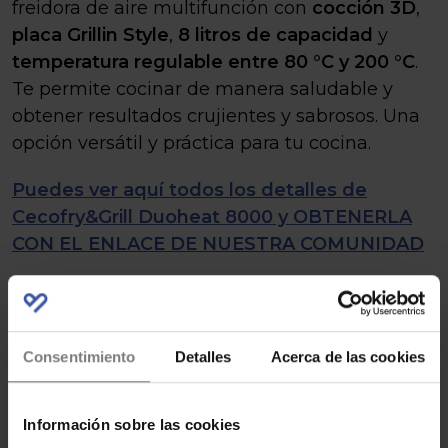
freidora de aire multifunción con
cocción 3D
,
placa Grillin Style
,
8 litros de capacidad
y
temperatura regulable entre 80 °C y 200 °C
.
Te permite cocinar de manera saludable y
obtener resultados crujientes y sabrosos. Una
opción versátil y práctica para tu cocina.
Puedes ver aquí todos los detalles de
Cecofry&Grill Duoheat 8000 y OBTENERLA
CON EL ENLACE DE NUESTRA COMUNIDAD
Artículo con enlaces de afiliado. Consulta
nuestra política de divulgación
aquí
.
Consentimiento
Detalles
Acerca de las cookies
Información sobre las cookies