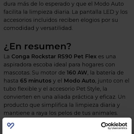
dura más de lo esperado y que el Modo Auto
facilita la limpieza diaria. La pantalla LED y los
accesorios incluidos reciben elogios por su
comodidad y versatilidad.
¿En resumen?
La
Conga Rockstar RS90 Pet Flex
es una
aspiradora escoba ideal para hogares con
mascotas. Su motor de
160 AW
, la batería de
hasta
65 minutos
y el
Modo Auto
, junto con el
tubo flexible y el accesorio Pet Style, la
convierten en una aliada práctica y eficaz. Un
producto que simplifica la limpieza diaria y
mantiene a raya los pelos de tus animales.
Puedes ver aquí todos los detalles de Conga