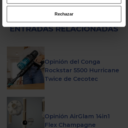
Rechazar
ENTRADAS RELACIONADAS
Opinión del Conga
Rockstar 5500 Hurricane
Twice de Cecotec
Opinión AirGlam 14in1
Flex Champagne