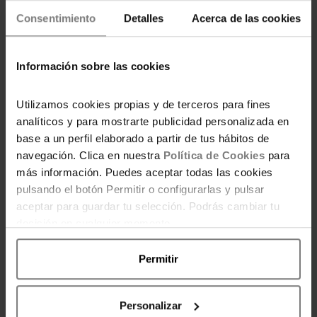
Rockstar RS90 Pet Flex y OBTENERLO CON
Consentimiento
Detalles
Acerca de las cookies
EL ENLACE DE NUESTRA COMUNIDAD
Artículo con enlaces de afiliado. Consulta
Información sobre las cookies
nuestra política de divulgación
aquí
.
Utilizamos cookies propias y de terceros para fines
analíticos y para mostrarte publicidad personalizada en
base a un perfil elaborado a partir de tus hábitos de
navegación. Clica en nuestra
Política de Cookies
para
más información. Puedes aceptar todas las cookies
pulsando el botón Permitir o configurarlas y pulsar
aceptar para guardar tu selección. Podrás cambiar tu
decisión en cualquier momento.
POR AHORRADORAS
Por equipo editorial de Ahorradoras,
Permitir
comprometido con ayudarte a ahorrar
de forma inteligente, tomar decisiones
de compra inteligentes y mejorar tu
Personalizar
bienestar económico día a día.