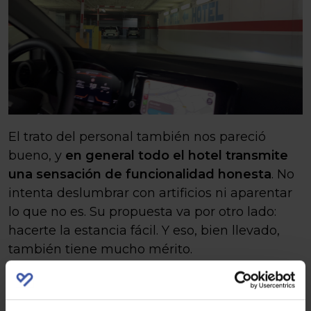
El trato del personal también nos pareció
bueno, y
en general todo el hotel transmite
una sensación de funcionalidad honesta
. No
intenta deslumbrar con artificios ni aparentar
lo que no es. Su propuesta va por otro lado:
hacerte la estancia fácil. Y eso, bien llevado,
también tiene mucho mérito.
En cuanto a servicios, t
iene más de lo que
uno podría imaginar a simple vista
. Cuenta