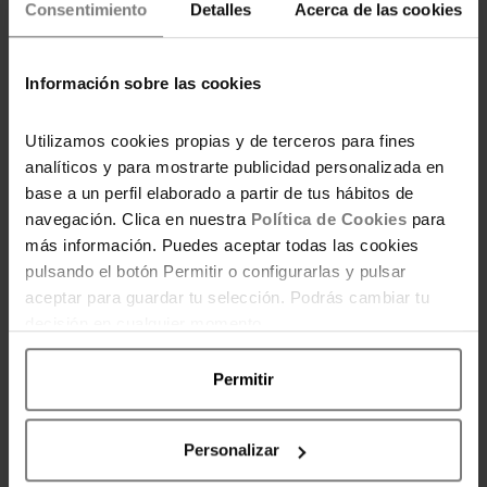
Consentimiento
Detalles
Acerca de las cookies
con cafetería, mesa de billar, sauna, lavandería
autoservicio, piscina exterior con una terraza
amplia y un gimnasio que nos sorprendió para
Información sobre las cookies
bien. De hecho, fue
uno de los gimnasios que
más nos gustaron de esta escapada
, tanto
Utilizamos cookies propias y de terceros para fines
por el equipamiento como por las vistas hacia
analíticos y para mostrarte publicidad personalizada en
la piscina, que hacen el rato de entrenamiento
base a un perfil elaborado a partir de tus hábitos de
bastante más agradable.
navegación. Clica en nuestra
Política de Cookies
para
más información. Puedes aceptar todas las cookies
pulsando el botón Permitir o configurarlas y pulsar
aceptar para guardar tu selección. Podrás cambiar tu
decisión en cualquier momento.
Permitir
Personalizar