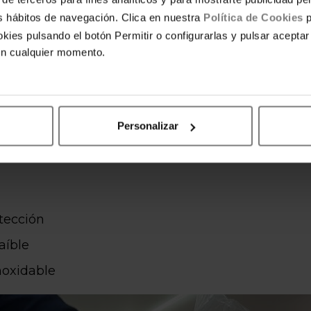
tus hábitos de navegación. Clica en nuestra
Política de Cookies
p
kies pulsando el botón Permitir o configurarlas y pulsar aceptar
en cualquier momento.
Personalizar
tección
raíble
noxidable