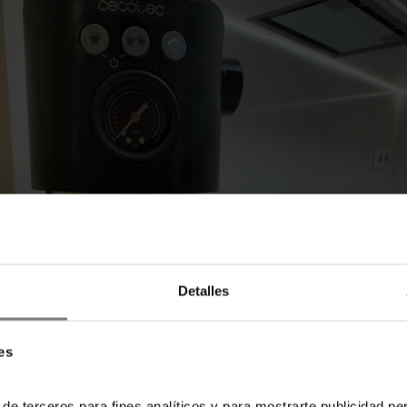
Detalles
es
 de terceros para fines analíticos y para mostrarte publicidad p