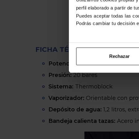
perfil elaborado a partir de 
Puedes aceptar todas las coo
Podrás cambiar tu decisión 
FICHA TÉCNICA
Rechazar
Potencia:
1350 W
Presión:
20 bares
Sistema:
Thermoblock
Vaporizador:
Orientable con pro
Depósito de agua:
1,2 litros, ext
Bandeja calienta tazas:
Acero i