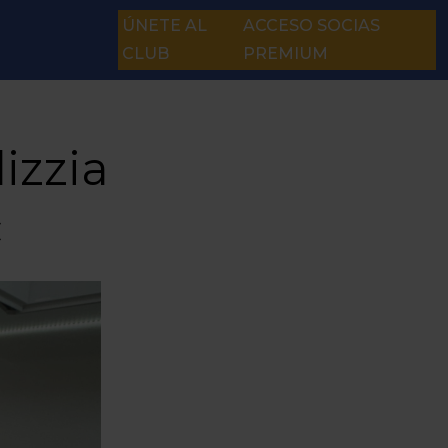
ÚNETE AL
ACCESO SOCIAS
CLUB
PREMIUM
izzia
c