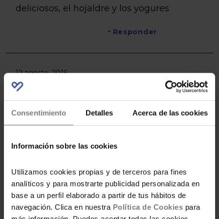
deliciosos, el hojaldre y los yogures
Responder
12 agosto, 2016
OLGA NAVARRO
Quien hace los productos de cosmética
Consentimiento
Detalles
Acerca de las cookies
lidl y mercadona??
Información sobre las cookies
Responder
Utilizamos cookies propias y de terceros para fines
analíticos y para mostrarte publicidad personalizada en
12 agosto, 2016
base a un perfil elaborado a partir de tus hábitos de
navegación. Clica en nuestra
Política de Cookies
para
ESTIBALIZ
más información. Puedes aceptar todas las cookies