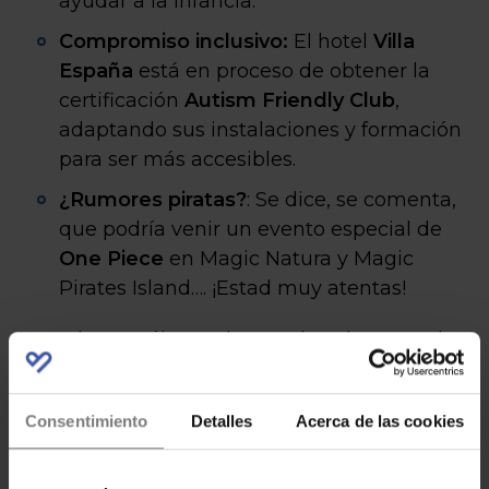
ayudar a la infancia.
Compromiso inclusivo:
El hotel
Villa
España
está en proceso de obtener la
certificación
Autism Friendly Club
,
adaptando sus instalaciones y formación
para ser más accesibles.
¿Rumores piratas?
: Se dice, se comenta,
que podría venir un evento especial de
One Piece
en Magic Natura y Magic
Pirates Island…. ¡Estad muy atentas!
¡No os lo penséis mucho que las plazas vuelan!
Pedid vuestro código, leed nuestras reseñas y…
¡a disfrutar del ahorro!
Consentimiento
Detalles
Acerca de las cookies
¿A cuál de estos hoteles os gustaría ir primero?