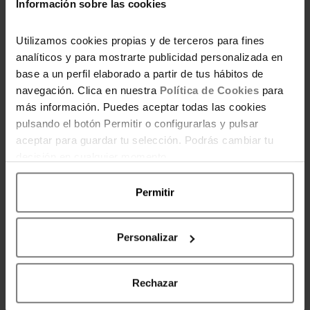
Información sobre las cookies
Utilizamos cookies propias y de terceros para fines
analíticos y para mostrarte publicidad personalizada en
base a un perfil elaborado a partir de tus hábitos de
navegación. Clica en nuestra
Política de Cookies
para
más información. Puedes aceptar todas las cookies
POR AHORRADORAS
pulsando el botón Permitir o configurarlas y pulsar
Por equipo editorial de Ahorradoras,
aceptar para guardar tu selección. Podrás cambiar tu
comprometido con ayudarte a ahorrar
decisión en cualquier momento.
de forma inteligente, tomar decisiones
de compra inteligentes y mejorar tu
Permitir
bienestar económico día a día.
Personalizar
ENTRADAS RELACIONADAS
Rechazar