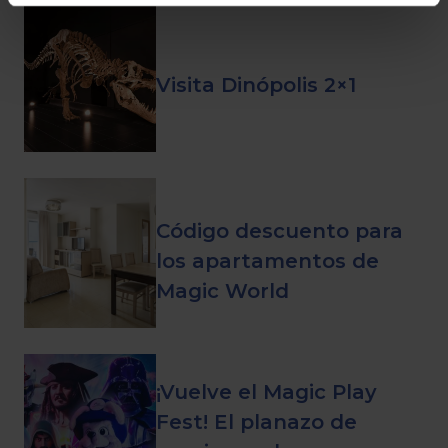
Visita Dinópolis 2×1
Código descuento para
los apartamentos de
Magic World
¡Vuelve el Magic Play
Fest! El planazo de