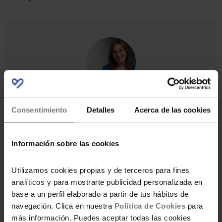
POR MAPI AMELA
Consentimiento
Detalles
Acerca de las cookies
Autora, inversora, fundadora de
Ahorradoras y Club de inversoras.
Experta en finanzas personales y
colaboradora en TVE. Ha aparecido en
Información sobre las cookies
más de 100 medios y lleva más de una
década ayudando a millones de
Utilizamos cookies propias y de terceros para fines
mujeres a tomar el control de su
dinero.
analíticos y para mostrarte publicidad personalizada en
base a un perfil elaborado a partir de tus hábitos de
navegación. Clica en nuestra
Política de Cookies
para
más información. Puedes aceptar todas las cookies