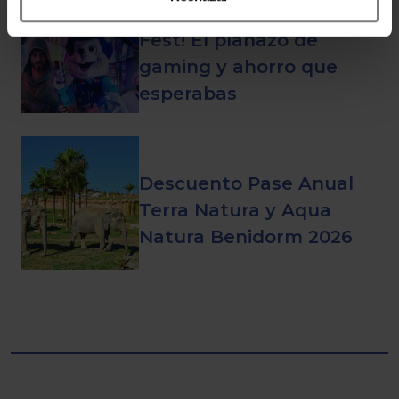
¡Vuelve el Magic Play
Fest! El planazo de
gaming y ahorro que
esperabas
Descuento Pase Anual
Terra Natura y Aqua
Natura Benidorm 2026