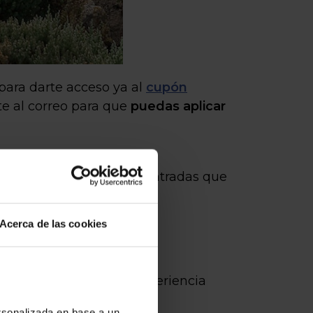
para darte acceso ya al
cupón
e al correo para que
puedas aplicar
eccionando el número de entradas que
Acerca de las cookies
irán disfrutar de una experiencia
ersonalizada en base a un