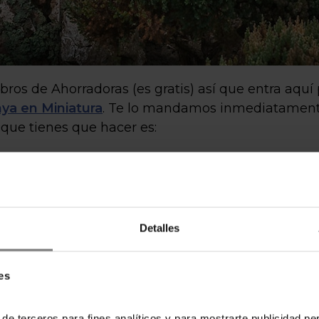
ros de Ahorradoras (es gratis) así que entra aquí 
nya en Miniatura
. Te lo mandamos inmediatament
 que tienes que hacer es:
ir el descuento exclusivo por correo entrando
aquí
.
que te indicaremos y utilizar nuestro código sel
s mucho más económicas.
Detalles
nya en Miniatura
es
riedad de actividades y atracciones que te permit
mos algunas de las más destacadas:
 de terceros para fines analíticos y para mostrarte publicidad p