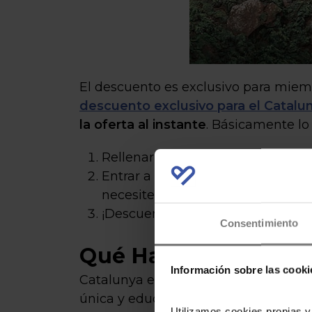
El descuento es exclusivo para miemb
descuento exclusivo para el Catalu
la oferta al instante
. Básicamente lo
Rellenar el formulario para recib
Entrar a la página de descuento 
necesites.
¡Descuento automático! Entrada
Consentimiento
Qué Hacer en Catalu
Información sobre las cooki
Catalunya en Miniatura ofrece una va
única y educativa. Aquí te presenta
Utilizamos cookies propias y