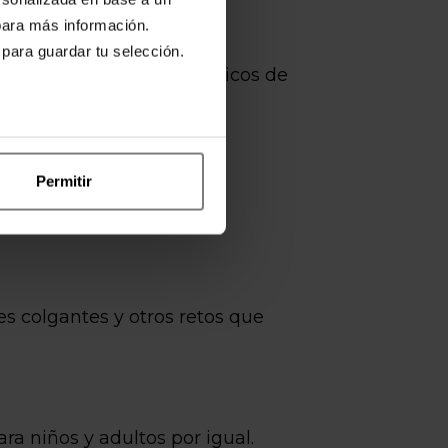
ara más información.
 para guardar tu selección.
monumentos más emblemáticos de
por Gaudí.
Permitir
e de Cataluña.
es colgantes y otros retos que
ra niños y adultos por igual.