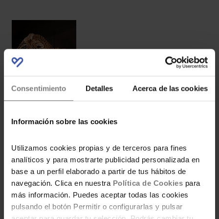
Visita Dinópolis 2×1
Consentimiento
Detalles
Acerca de las cookies
Información sobre las cookies
Código descuento para
los apartamentos de
Utilizamos cookies propias y de terceros para fines
analíticos y para mostrarte publicidad personalizada en
Magic World
base a un perfil elaborado a partir de tus hábitos de
navegación. Clica en nuestra
Política de Cookies
para
más información. Puedes aceptar todas las cookies
pulsando el botón Permitir o configurarlas y pulsar
¡Vuelve el Magic Play
aceptar para guardar tu selección. Podrás cambiar tu