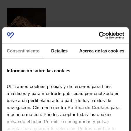
Visita Dinópolis 2×1
Consentimiento
Detalles
Acerca de las cookies
Información sobre las cookies
Código descuento para
los apartamentos de
Utilizamos cookies propias y de terceros para fines
Magic World
analíticos y para mostrarte publicidad personalizada en
base a un perfil elaborado a partir de tus hábitos de
navegación. Clica en nuestra
Política de Cookies
para
más información. Puedes aceptar todas las cookies
¡Vuelve el Magic Play
pulsando el botón Permitir o configurarlas y pulsar
aceptar para guardar tu selección. Podrás cambiar tu
Fest! El planazo de