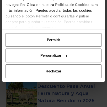
Código descuento para
navegación. Clica en nuestra
Política de Cookies
para
los apartamentos de
más información. Puedes aceptar todas las cookies
Magic World
pulsando el botón Permitir o configurarlas y pulsar
aceptar para guardar tu selección. Podrás cambiar tu
decisión en cualquier momento.
Permitir
¡Vuelve el Magic Play
Fest! El planazo de
gaming y ahorro que
Personalizar
esperabas
Rechazar
Descuento Pase Anual
Terra Natura y Aqua
Natura Benidorm 2026