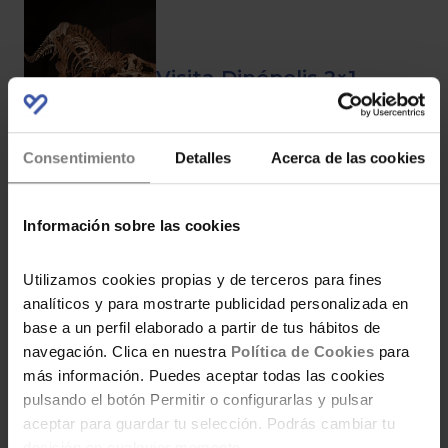
Visita Dinópolis 2×1
Consentimiento
Detalles
Acerca de las cookies
Código descuento para
Información sobre las cookies
los apartamentos de
Utilizamos cookies propias y de terceros para fines
Magic World
analíticos y para mostrarte publicidad personalizada en
base a un perfil elaborado a partir de tus hábitos de
navegación. Clica en nuestra
Política de Cookies
para
más información. Puedes aceptar todas las cookies
¡Vuelve el Magic Play
pulsando el botón Permitir o configurarlas y pulsar
Fest! El planazo de
aceptar para guardar tu selección. Podrás cambiar tu
gaming y ahorro que
decisión en cualquier momento.