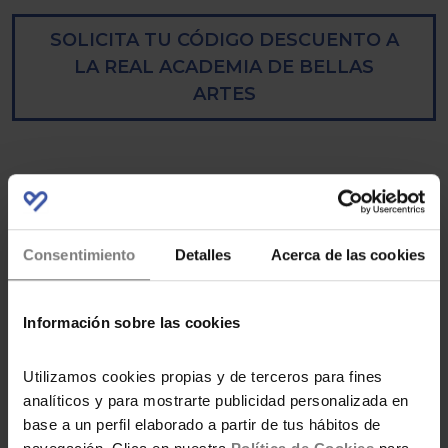
SOLICITA TU CÓDIGO DESCUENTO A
LA REAL ACADEMIA DE BELLAS
ARTES
.
Consentimiento
Detalles
Acerca de las cookies
Información sobre las cookies
Utilizamos cookies propias y de terceros para fines
POR SINAÍ CARRASCO
analíticos y para mostrarte publicidad personalizada en
Soy ahorradora y practico el
base a un perfil elaborado a partir de tus hábitos de
bootstrapping como método de
ahorro, gestión y control en mi