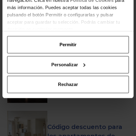
navegación. Clica en nuestra
Política de Cookies
para
economía doméstica.
más información. Puedes aceptar todas las cookies
pulsando el botón Permitir o configurarlas y pulsar
aceptar para guardar tu selección. Podrás cambiar tu
decisión en cualquier momento.
ENTRADAS RELACIONADAS
Permitir
Personalizar
Visita Dinópolis 2×1
Rechazar
Código descuento para