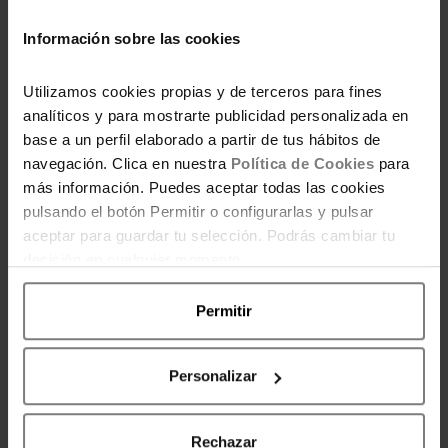
conocimientos, dudas y experiencias. Porque
Información sobre las cookies
invertir no es solo una cuestión de números,
también es una forma de empoderarte y
Utilizamos cookies propias y de terceros para fines
conectar con otras mujeres que, como tú,
analíticos y para mostrarte publicidad personalizada en
quieren ver crecer su dinero.
base a un perfil elaborado a partir de tus hábitos de
navegación. Clica en nuestra
Política de Cookies
para
¿Te animas a dar el salto? Únete al Club de
más información. Puedes aceptar todas las cookies
Inversoras y descubre todo lo que puedes
pulsando el botón Permitir o configurarlas y pulsar
lograr con tus ahorros. ¡Estamos aquí para
aceptar para guardar tu selección. Podrás cambiar tu
aprender juntas!
decisión en cualquier momento.
Permitir
ÚNETE AL CLUB DE INVERSORAS
Personalizar
Rechazar