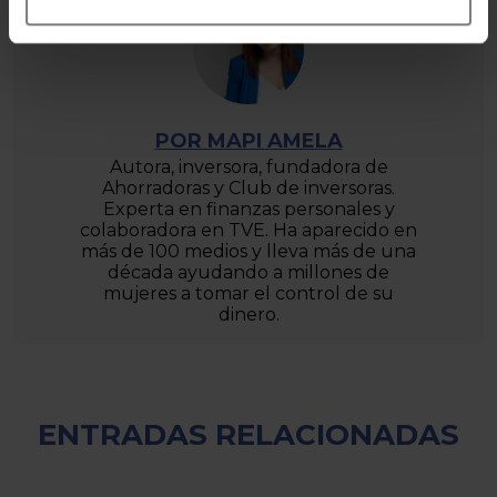
POR MAPI AMELA
Autora, inversora, fundadora de
Ahorradoras y Club de inversoras.
Experta en finanzas personales y
colaboradora en TVE. Ha aparecido en
más de 100 medios y lleva más de una
década ayudando a millones de
mujeres a tomar el control de su
dinero.
ENTRADAS RELACIONADAS