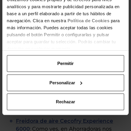
Otras freidoras sin
analíticos y para mostrarte publicidad personalizada en
base a un perfil elaborado a partir de tus hábitos de
aceite que pueden
navegación. Clica en nuestra
Política de Cookies
para
más información. Puedes aceptar todas las cookies
interesarte:
pulsando el botón Permitir o configurarlas y pulsar
aceptar para guardar tu selección. Podrás cambiar tu
decisión en cualquier momento.
Freidora de aire Cecofry Neon 5000
:
Mapi nos cuenta de primera mano su
Permitir
experiencia con esta freidora. Seguro que
te resultan muy útil sus comentarios.
Personalizar
Freidora de aire Cecofry Dual 9000
: Esta
freidora también puede interesarte,
además, Elena te habla de detalles muy
Rechazar
prácticos.
Freidora de aire Cecofry Experience
6000
: Como ves, en Ahorradoras nos