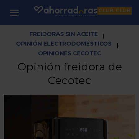
CLUB
CLUB
FREIDORAS SIN ACEITE
|
OPINIÓN ELECTRODOMÉSTICOS
|
OPINIONES CECOTEC
Opinión freidora de
Cecotec