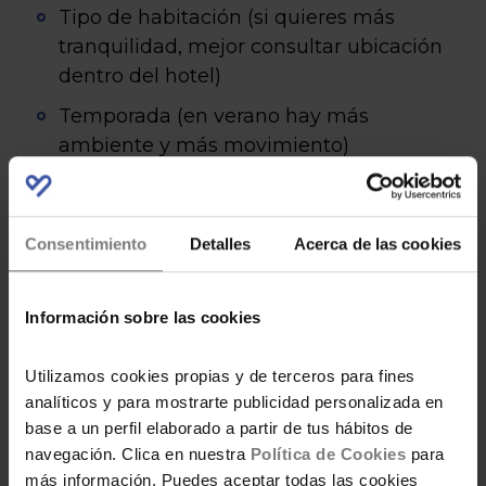
Tipo de habitación (si quieres más
tranquilidad, mejor consultar ubicación
dentro del hotel)
Temporada (en verano hay más
ambiente y más movimiento)
Régimen (todo incluido vs media
pensión según tu plan)
Consentimiento
Detalles
Acerca de las cookies
En este tipo de hoteles, la clave está en alinear
expectativas: no es un hotel boutique, es un
Información sobre las cookies
hotel práctico para disfrutar del destino sin
preocuparte por la logística del día a día.
Utilizamos cookies propias y de terceros para fines
analíticos y para mostrarte publicidad personalizada en
base a un perfil elaborado a partir de tus hábitos de
ARTÍCULO CÓDIGO DESCUENTO
navegación. Clica en nuestra
Política de Cookies
para
HOTEL MAGIC VILLA BENIDORM
más información. Puedes aceptar todas las cookies