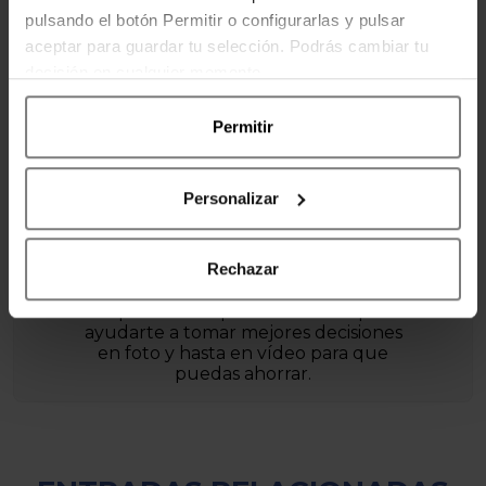
pulsando el botón Permitir o configurarlas y pulsar
aceptar para guardar tu selección. Podrás cambiar tu
decisión en cualquier momento.
Permitir
Personalizar
POR SERGI NEBOT
Rechazar
Me gusta analizar al máximo todo lo
que compro. Por eso hago análisis de
los productos que uso en casa para
ayudarte a tomar mejores decisiones
en foto y hasta en vídeo para que
puedas ahorrar.