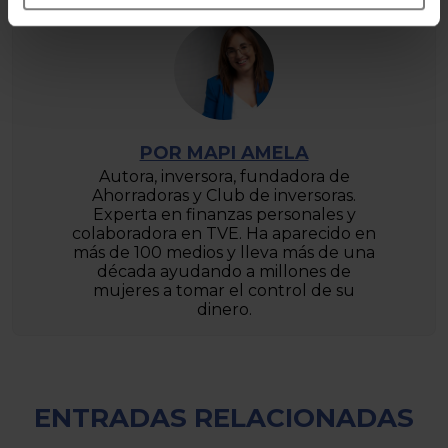
POR MAPI AMELA
Autora, inversora, fundadora de
Ahorradoras y Club de inversoras.
Experta en finanzas personales y
colaboradora en TVE. Ha aparecido en
más de 100 medios y lleva más de una
década ayudando a millones de
mujeres a tomar el control de su
dinero.
ENTRADAS RELACIONADAS