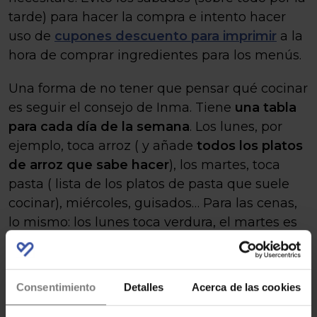
tarde) para hacer la compra e intento hacer
uso de
cupones descuento para imprimir
a la
hora de comprar ingredientes para los menús.
Una forma de no tener que pensar qué cocinar
es seguir el consejo de Inma. Tiene
una tabla
para cada día de la semana
. Los lunes, por
ejemplo, toca arroz ( y añade
todos los platos
de arroz que sabe hacer
), los martes, toca
pasta ( lista de los platos de pasta que suele
cocinar), miércoles, guisados… Para las cenas,
lo mismo: los lunes toca verdura, el martes es
el día de la tortilla, miércoles pescado. Esto
le
sirve como guía para no tener que pensar
qué cocinar
y cómo hacerlo cada vez.
Consentimiento
Detalles
Acerca de las cookies
También Alexandra tiene su propio sistema,