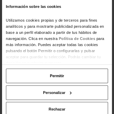
una especie de “carta de bar”, como le llama
Información sobre las cookies
ella, con los platos que sabe cocinar y los
ingredientes que necesita para elaborar cada
Utilizamos cookies propias y de terceros para fines
receta.
analíticos y para mostrarte publicidad personalizada en
base a un perfil elaborado a partir de tus hábitos de
En resumen, un
planificador de menús
navegación. Clica en nuestra
Política de Cookies
para
semanales
puede ayudarte a
organizar las
más información. Puedes aceptar todas las cookies
pulsando el botón Permitir o configurarlas y pulsar
comidas de la semana
y asegurarte de que
aceptar para guardar tu selección. Podrás cambiar tu
tienes todos los ingredientes que necesitas a
decisión en cualquier momento.
mano.
Permitir
Espero que estas opciones os sean de utilidad
y que me dejes tu comentario al pie del post
contándome cómo te organizas tú. Seguro que
Personalizar
podemos aprender mucho unas de otras.
Rechazar