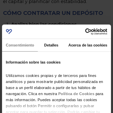
el capital y planificar con estabilidad.
CÓMO CONTRATAR UN DEPÓSITO
Analiza bien las condiciones
Revisa rentabilidad, plazo, penalizaciones
por cancelación anticipada y cualquier
comisión.
Consentimiento
Detalles
Acerca de las cookies
Compara ofertas
No te quedes con la primera opción. Hay
Información sobre las cookies
diferencias importantes entre entidades.
Puedes consultar aquí algunas de las
Utilizamos cookies propias y de terceros para fines
mejores opciones del mercado:
analíticos y para mostrarte publicidad personalizada en
Mejores depósitos
.
base a un perfil elaborado a partir de tus hábitos de
navegación. Clica en nuestra
Política de Cookies
para
Elige el canal de contratación
más información. Puedes aceptar todas las cookies
Hoy en día casi todos los bancos permiten
pulsando el botón Permitir o configurarlas y pulsar
contratar depósitos online, aunque
aceptar para guardar tu selección. Podrás cambiar tu