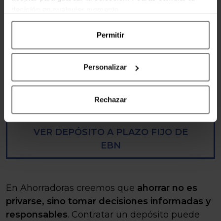
también puedes hacerlo en sucursal.
decisión en cualquier momento.
Confirma la operación y guarda la
Permitir
documentación
Una vez contratado, el banco te facilitará el
acceso para hacer seguimiento. Asegúrate
Personalizar
de conservar toda la información sobre las
condiciones pactadas.
Rechazar
VER DEPÓSITO A PLAZO FIJO DE
EBN
En Ahorradoras creemos que
ahorrar no es
privarse, sino tomar decisiones informadas y
responsables
. Contratar un depósito puede