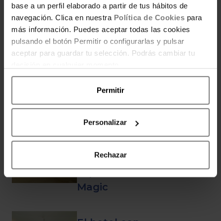
gratis, cupones y más promociones
base a un perfil elaborado a partir de tus hábitos de
que te ayuden a ahorrar.
navegación. Clica en nuestra
Política de Cookies
para
más información. Puedes aceptar todas las cookies
pulsando el botón Permitir o configurarlas y pulsar
aceptar para guardar tu selección. Podrás cambiar tu
ENTRADAS RELACIONADAS
decisión en cualquier momento.
Permitir
Cinco estrellas, agua de
Personalizar
mar y programas
wellnes: así es Pontiana,
Rechazar
la apertura más
esperada de la cadena
Magic