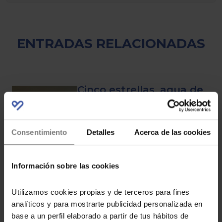
ENTRADAS RELACIONADAS
Cinco estrellas, agua de
mar y programas
wellnes: así es Pontiana,
Consentimiento
Detalles
Acerca de las cookies
la apertura más
esperada de la cadena
Magic
Información sobre las cookies
Utilizamos cookies propias y de terceros para fines
El hotel con
analíticos y para mostrarte publicidad personalizada en
habitaciones
base a un perfil elaborado a partir de tus hábitos de