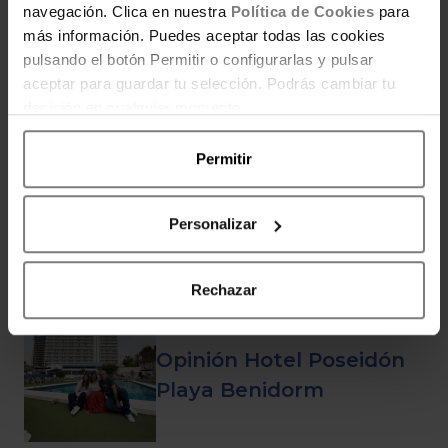
tematizadas que se ha
navegación. Clica en nuestra
Política de Cookies
para
más información. Puedes aceptar todas las cookies
hecho viral tras el
pulsando el botón Permitir o configurarlas y pulsar
Mundial
aceptar para guardar tu selección. Podrás cambiar tu
decisión en cualquier momento.
Permitir
Opinión Hotel Magic Villa
España Benidorm
Personalizar
Rechazar
Opinión Hotel Poseidón
Playa Benidorm