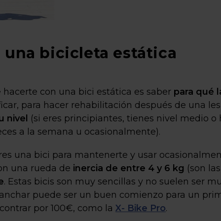
una bicicleta estática
hacerte con una bici estática es saber
para qué l
car, para hacer rehabilitación después de una les
u nivel
(si eres principiantes, tienes nivel medio o
veces a la semana u ocasionalmente).
eres una bici para mantenerte y usar ocasionalme
con una rueda de
inercia de entre 4 y 6 kg
(son la
e
. Estas bicis son muy sencillas y no suelen ser m
nganchar puede ser un buen comienzo para un prim
ncontrar por 100€, como la
X- Bike Pro
.