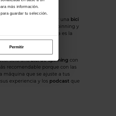
ara más información.
 para guardar tu selección.
e dinero y te decantes por una
bici
s la antesala a la bici de spinning y
eso de la rueda de inercia es la
Permitir
deal será una
bici de spinning
con
a más recomendable porque con las
tra máquina que se ajuste a tus
sus experiencia y los
podcast
que