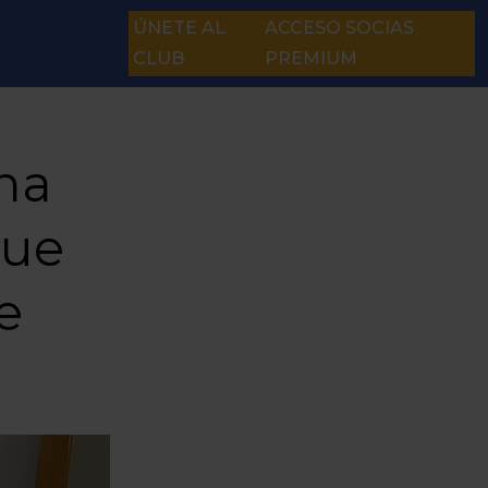
ÚNETE AL
ACCESO SOCIAS
CLUB
PREMIUM
na
que
e