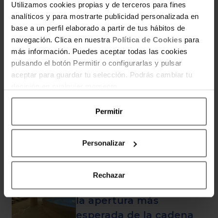
Utilizamos cookies propias y de terceros para fines
analíticos y para mostrarte publicidad personalizada en
POR BELÉN CASTRO
base a un perfil elaborado a partir de tus hábitos de
Joven, estudiante, trabajadora y
apasionada de las compras, sobre todo
navegación. Clica en nuestra
Política de Cookies
para
si son con descuentos, cupones,
más información. Puedes aceptar todas las cookies
muestras o pruébame gratis!!
pulsando el botón Permitir o configurarlas y pulsar
aceptar para guardar tu selección. Podrás cambiar tu
decisión en cualquier momento.
ENTRADAS RELACIONADAS
Permitir
Personalizar
Cinco estrellas, agua de
mar y programas
Rechazar
wellnes: así es Pontiana,
la apertura más
esperada de la cadena