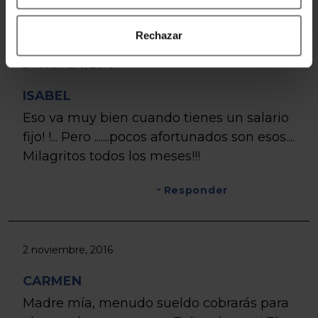
Rechazar
2 noviembre, 2016
ISABEL
Eso va muy bien cuando tienes un salario
fijo! !... Pero .......pocos afortunados son esos....
Milagritos todos los meses!!!
Responder
2 noviembre, 2016
CARMEN
Madre mía, menudo sueldo cobrarás para