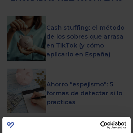
Cash stuffing: el método
de los sobres que arrasa
en TikTok (y cómo
aplicarlo en España)
Ahorro “espejismo”: 5
formas de detectar si lo
practicas