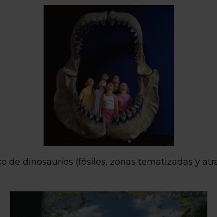
o de dinosaurios (fósiles, zonas tematizadas y atr