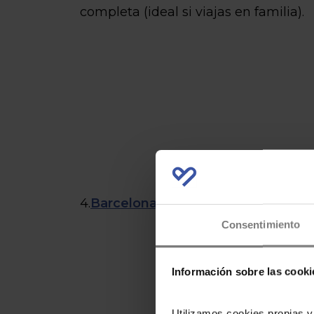
completa (ideal si viajas en familia).
4.
Barcelona — Palau Martore
ll
. Un p
Consentimiento
Información sobre las cooki
Utilizamos cookies propias y