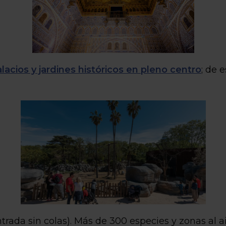
alacios y jardines históricos en pleno centro
; de 
trada sin colas). Más de 300 especies y zonas al 