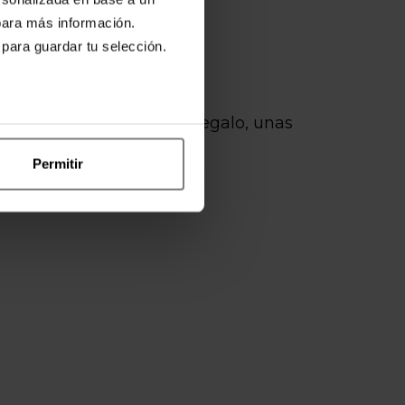
ara más información.
 para guardar tu selección.
a, con atracciones y, de regalo, unas
Permitir