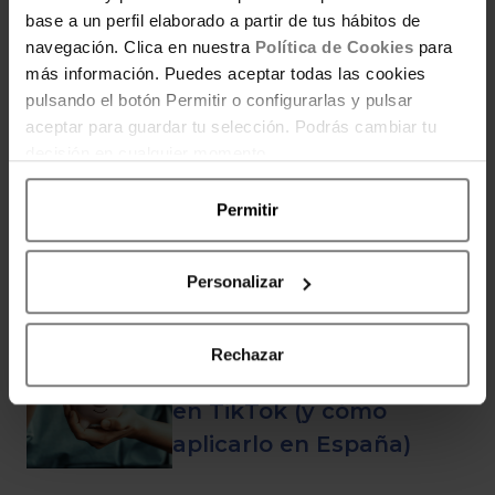
base a un perfil elaborado a partir de tus hábitos de
POR ELENA DJUKIC
navegación. Clica en nuestra
Política de Cookies
para
Buscadora de muestras, pruébalo
más información. Puedes aceptar todas las cookies
gratis, cupones y más promociones
pulsando el botón Permitir o configurarlas y pulsar
que te ayuden a ahorrar.
aceptar para guardar tu selección. Podrás cambiar tu
decisión en cualquier momento.
Permitir
ENTRADAS RELACIONADAS
Personalizar
Cash stuffing: el método
Rechazar
de los sobres que arrasa
en TikTok (y cómo
aplicarlo en España)