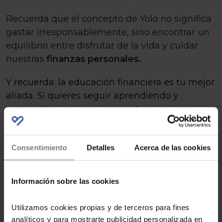
Recuerda que el concepto de Yolo no significa
gastar irresponsablemente, sino encontrar un
equilibrio entre disfrutar de la vida y cuidar
nuestras
finanzas personales.
Y recuerda: la educación financiera es tu mejor
aliada. Si quieres seguir aprendiendo y
compartir experiencias con otras mujeres que
también buscan hacer crecer su dinero, te
invitamos a unirte gratis al
Club de Inversoras
Consentimiento
Detalles
Acerca de las cookies
Información sobre las cookies
Utilizamos cookies propias y de terceros para fines
analíticos y para mostrarte publicidad personalizada en