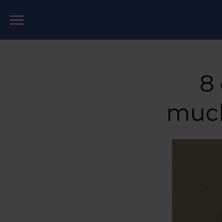
8
much