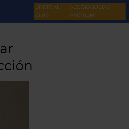
ÚNETE AL
ACCESO SOCIAS
CLUB
PREMIUM
S
ar
cción