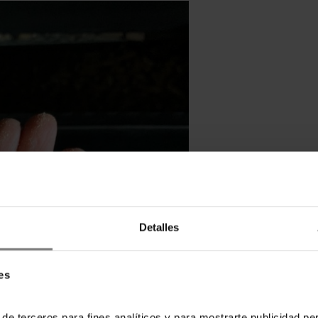
Detalles
es
 de terceros para fines analíticos y para mostrarte publicidad p