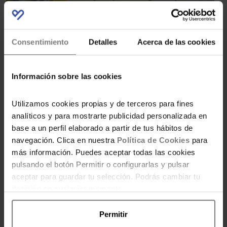
Consentimiento
Detalles
Acerca de las cookies
Lo dicho, recordarte la
OPORTUNIDAD de
ahorro tan grande que representan las
Información sobre las cookies
compras al 50% (o a veces 70%) en
productos frescos por caducidad próxima
.
Utilizamos cookies propias y de terceros para fines
Haz números y verás qué dineral te ahorras.
analíticos y para mostrarte publicidad personalizada en
base a un perfil elaborado a partir de tus hábitos de
Y para completar aún más esta entrada de hoy
navegación. Clica en nuestra
Política de Cookies
para
dedicada a la
economía doméstica
, os invito
más información. Puedes aceptar todas las cookies
pulsando el botón Permitir o configurarlas y pulsar
a que conozcáis cuáles son esas
4 preguntas
aceptar para guardar tu selección. Podrás cambiar tu
fundamentales cuya respuesta te ayudará a
decisión en cualquier momento.
ahorrar dinero
.
Permitir
Recibe en tu mail todas nuestras