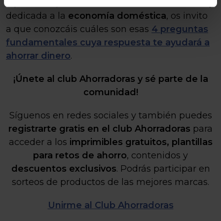
Y para completar aún más esta entrada de hoy
dedicada a la
economía doméstica
, os invito
a que conozcáis cuáles son esas
4 preguntas
fundamentales cuya respuesta te ayudará a
ahorrar dinero
.
¡Únete al club Ahorradoras y sé parte de la
comunidad!
Síguenos en redes sociales y también puedes
registrarte gratis en el club Ahorradoras
para
acceder a los
imprimibles gratuitos,
plantillas
para retos de ahorro
, contenidos y
descuentos exclusivos
. Podrás participar en
sorteos de productos de las mejores marcas.
Unirme al Club Ahorradoras