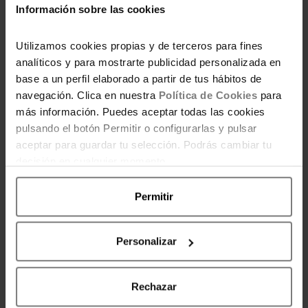
como a ti te apetezca.
Información sobre las cookies
Actualizo el post con un versión simplificada
Utilizamos cookies propias y de terceros para fines
de este método, que es muy efectiva y que te
analíticos y para mostrarte publicidad personalizada en
explico en este vídeo del canal Ahorradoras.
base a un perfil elaborado a partir de tus hábitos de
Clica en la imagen para acceder al vídeo.
navegación. Clica en nuestra
Política de Cookies
para
más información. Puedes aceptar todas las cookies
pulsando el botón Permitir o configurarlas y pulsar
aceptar para guardar tu selección. Podrás cambiar tu
decisión en cualquier momento.
Permitir
Personalizar
Rechazar